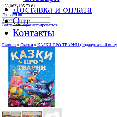
Доставка и оплата
+38(063) 195 73 81
Язык
Опт
Войти
или
зарегистрироваться
Контакты
Главная
»
Сказки
»
КАЗКИ ПРО ТВАРИН (подарунковий випу