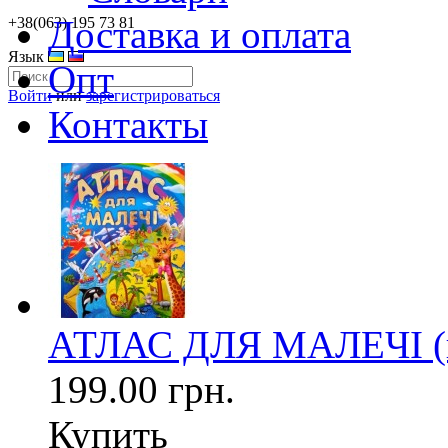
Доставка и оплата
+38(063) 195 73 81
Язык
Опт
Войти
или
зарегистрироваться
Контакты
АТЛАС ДЛЯ МАЛЕЧІ (п
199.00 грн.
Купить