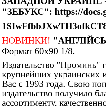
ЗАПАДНОЙ УКРАИНЕ 
"ЗЕБУКС": https://docs.
1SIwFfbbJXwTH3ofkCT8
НОВИНКИ!
"
АНГЛІЙС
Формат 60х90 1/8.
Издательство "Проминь" го
крупнейших украинских из
издательство получило бл
ассортименту, качественн