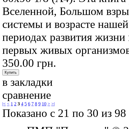
Вселенной, Большом взры
системы и возрасте нашей
периодах развития жизни 
первых живых организмов,
350.00 грн.
в закладки
сравнение
|<
<
1
2
3
4
5
6
7
8
9
10
>
>|
Показано с 21 по 30 из 98