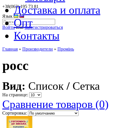
Доставка и оплата
+38(063) 195 73 81
Язык
Опт
Войти
или
зарегистрироваться
Контакты
Главная
»
Производители
»
Промiнь
росс
Вид:
Список
/
Сетка
На странице:
Сравнение товаров (0)
Сортировка: