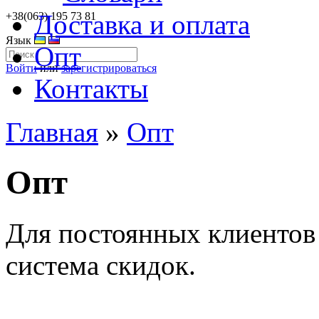
Доставка и оплата
+38(063) 195 73 81
Язык
Опт
Войти
или
зарегистрироваться
Контакты
Главная
»
Опт
Опт
Для постоянных клиентов 
система скидок.