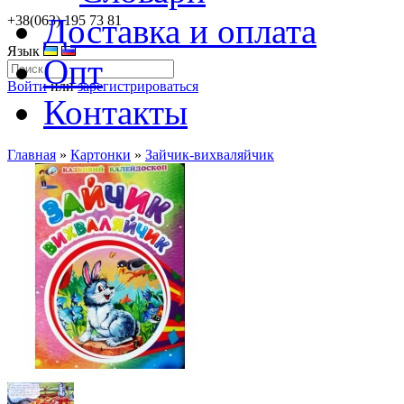
Доставка и оплата
+38(063) 195 73 81
Язык
Опт
Войти
или
зарегистрироваться
Контакты
Главная
»
Картонки
»
Зайчик-вихваляйчик